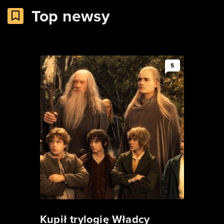
Top newsy
5
Kupił trylogię Władcy