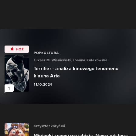
HOT
POPKULTURA
Łukasz M. Wiśniewski, Joanna Kułakowska
Terrifier - analiza kinowego fenomenu
klauna Arta
11.10.2024
1
Krzysztof Żołyński
Minionki znowu rozrabiają. Nowa odsłona