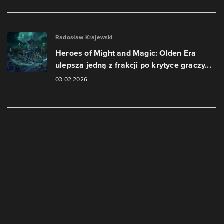
Radosław Krajewski
Heroes of Might and Magic: Olden Era
ulepsza jedną z frakcji po krytyce graczy...
03.02.2026