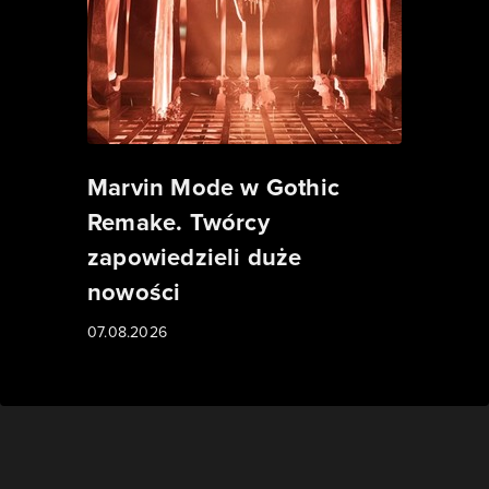
Marvin Mode w Gothic
Remake. Twórcy
zapowiedzieli duże
nowości
07.08.2026