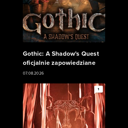
Gothic: A Shadow's Quest
oficjalnie zapowiedziane
07.08.2026
1