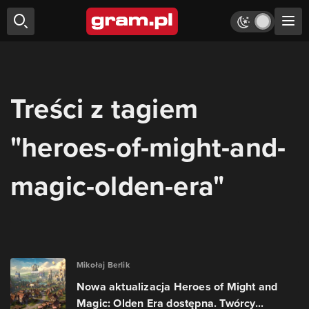
Treści z tagiem
"heroes-of-might-and-
magic-olden-era"
Mikołaj Berlik
Nowa aktualizacja Heroes of Might and
Magic: Olden Era dostępna. Twórcy...