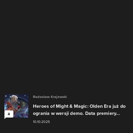
Radosław Krajewski
Heroes of Might & Magic: Olden Era już do
ogrania w wersji demo. Data premiery...
4
10.10.2025