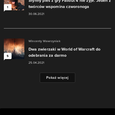
Słynny pies z gry Fallout 4 nie żyje. Jeden z
twórców wspomina czworonoga
1
30.06.2021
Wincenty Wawrzyniak
Dwa zwierzaki w World of Warcraft do
odebrania za darmo
5
25.04.2021
Pokaż więcej