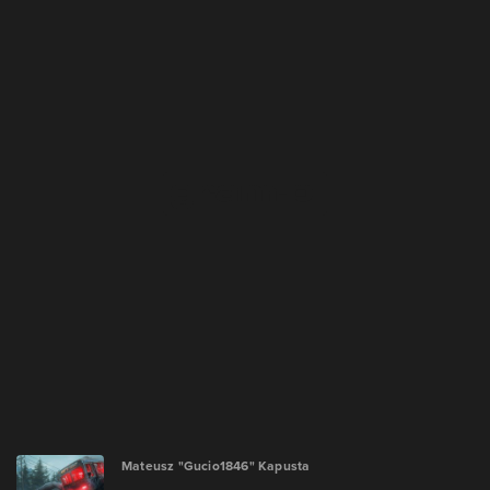
Mateusz "Gucio1846" Kapusta