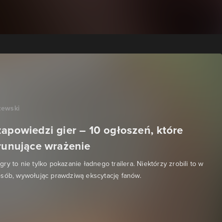
zewski
zapowiedzi gier – 10 ogłoszeń, które
orunujące wrażenie
y to nie tylko pokazanie ładnego trailera. Niektórzy zrobili to w
osób, wywołując prawdziwą ekscytację fanów.