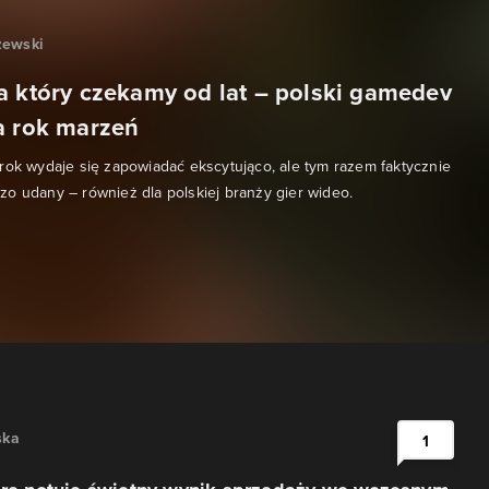
zewski
a który czekamy od lat – polski gamedev
a rok marzeń
rok wydaje się zapowiadać ekscytująco, ale tym razem faktycznie
o udany – również dla polskiej branży gier wideo.
ska
1