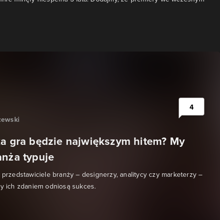
4
zewski
ka gra będzie największym hitem? My
anża typuje
s przedstawiciele branży – designerzy, analitycy czy marketerzy –
ry ich zdaniem odniosą sukces.