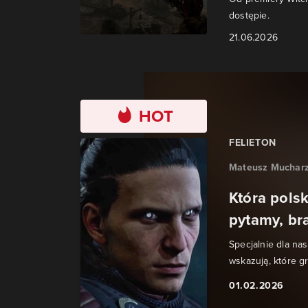
dostępie.
21.06.2026
HOT
FELIETON
Mateusz Muchar
Która pols
pytamy, br
Specjalnie dla na
wskazują, które g
01.02.2026