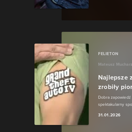
FELIETON
Mateusz Muchar
Najlepsze 
zrobiły pi
Dobra zapowiedź gr
spektakularny sp
31.01.2026