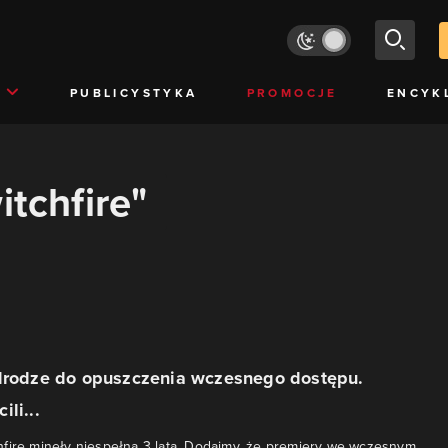
PUBLICYSTYKA
PROMOCJE
ENCYK
itchfire"
 drodze do opuszczenia wczesnego dostępu.
li...
fire minęły niespełna 3 lata. Dodajmy, że premiery we wczesnym