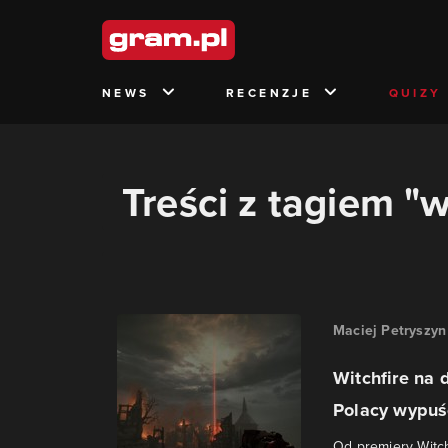
NEWS
RECENZJE
QUIZY
Treści z tagiem "w
Maciej Petryszyn
Witchfire na
Polacy wypuści
Od premiery Witch