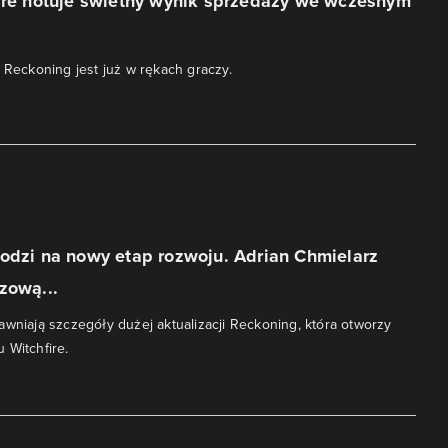
fire notuje świetny wynik sprzedaży we wczesnym
e Reckoning jest już w rękach graczy.
odzi na nowy etap rozwoju. Adrian Chmielarz
zową...
awniają szczegóły dużej aktualizacji Reckoning, która otworzy
 Witchfire.