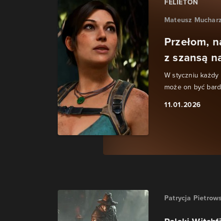
FELIETON
Mateusz Muchar
Przełom, n
z szansą n
W styczniu każdy 
może on być bardz
11.01.2026
Patrycja Pietrow