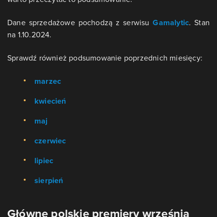
Dane sprzedażowe pochodzą z serwisu
Gamalytic
. Stan
na 1.10.2024.
Sprawdź również podsumowanie poprzednich miesięcy:
marzec
kwiecień
maj
czerwiec
lipiec
sierpień
Główne polskie premiery września