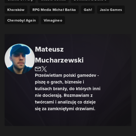
Kharaków
RPG Media Michał Bańka
Gah!
Jasio Games
Chernobyl Again
Vimagineo
Mateusz
Mucharzewski
Prześwietlam polski gamedev -
piszę o grach, biznesie i
kulisach branży, do których inni
nie docierają. Rozmawiam z
twórcami i analizuję co dzieje
się za zamkniętymi drzwiami.