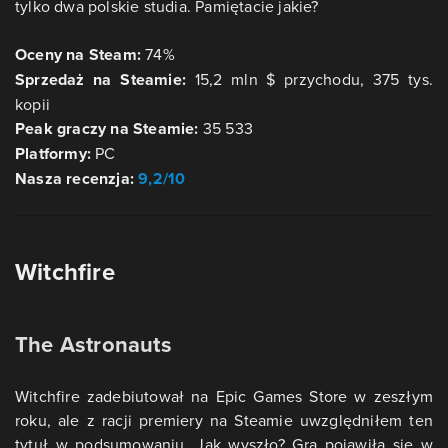
tylko dwa polskie studia. Pamiętacie jakie?
Oceny na Steam:
74%
Sprzedaż na Steamie:
15,2 mln $ przychodu, 375 tys.
kopii
Peak graczy na Steamie:
35 533
Platformy:
PC
Nasza recenzja:
9,2/10
Witchfire
The Astronauts
Witchfire zadebiutował na Epic Games Store w zeszłym
roku, ale z racji premiery na Steamie uwzględniłem ten
tytuł w podsumowaniu. Jak wyszło? Gra pojawiła się w