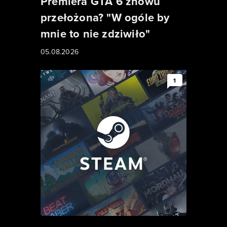
Premiera GTA 6 znowu
przełożona? "W ogóle by
mnie to nie zdziwiło"
05.08.2026
1