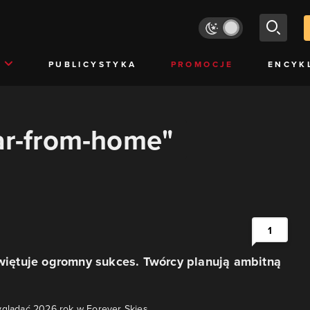
PUBLICYSTYKA
PROMOCJE
ENCYK
far-from-home"
1
świętuje ogromny sukces. Twórcy planują ambitną
yglądać 2026 rok w Forever Skies.