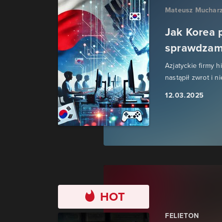
Mateusz Muchar
Jak Korea 
sprawdzamy
Azjatyckie firmy 
nastąpił zwrot i 
12.03.2025
HOT
FELIETON