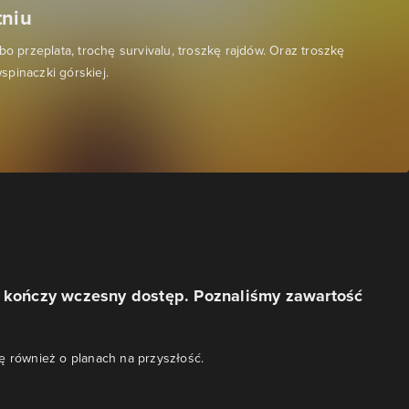
tniu
bo przeplata, trochę survivalu, troszkę rajdów. Oraz troszkę
 wspinaczki górskiej.
s kończy wczesny dostęp. Poznaliśmy zawartość
ę również o planach na przyszłość.