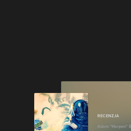
RECENZJA
Adam "Harpen" B