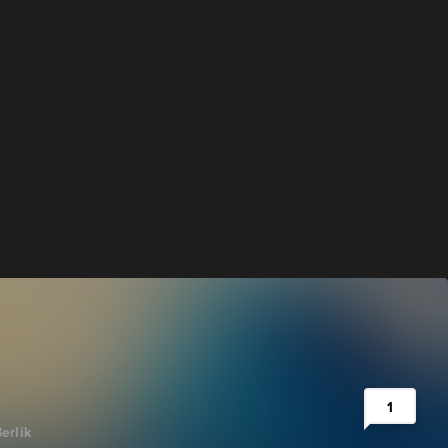
1
erlik