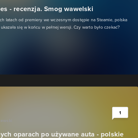
ies - recenzja. Smog wawelski
ch latach od premiery we wczesnym dostępie na Steamie, polska
 ukazała się w końcu w pełnej wersji. Czy warto było czekać?
1
zewski
ych oparach po używane auta - polskie