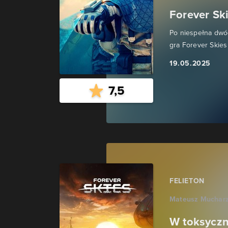
Forever Sk
Po niespełna dwó
gra Forever Skies
19.05.2025
7,5
FELIETON
Mateusz Muchar
W toksyczn