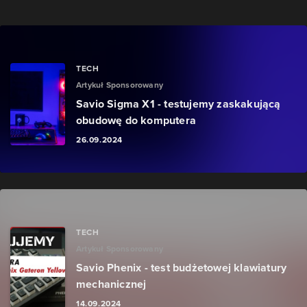
TECH
Artykuł Sponsorowany
Savio Sigma X1 - testujemy zaskakującą
obudowę do komputera
26.09.2024
TECH
Artykuł Sponsorowany
Savio Phenix - test budżetowej klawiatury
mechanicznej
14.09.2024