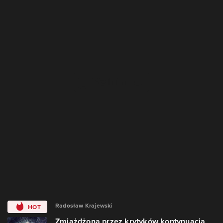
Radosław Krajewski
HOT
Zmiażdżona przez krytyków kontynuacja