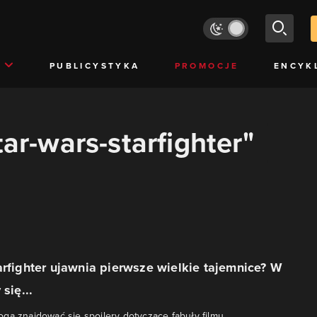
PUBLICYSTYKA
PROMOCJE
ENCYK
tar-wars-starfighter"
arfighter ujawnia pierwsze wielkie tajemnice? W
 się...
gą znajdować się spoilery dotyczące fabuły filmu.