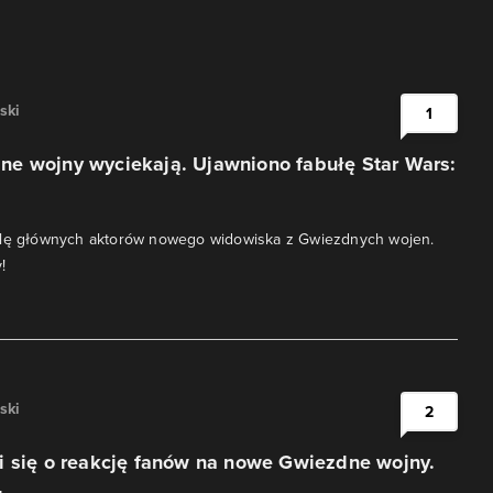
ski
1
e wojny wyciekają. Ujawniono fabułę Star Wars:
olę głównych aktorów nowego widowiska z Gwiezdnych wojen.
!
ski
2
i się o reakcję fanów na nowe Gwiezdne wojny.