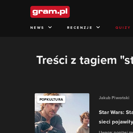
NEWS
RECENZJE
QUIZY
Treści z tagiem "s
Jakub Piwoński
POPKULTURA
Star Wars: St
sieci pojawiły
Uwaga: poniżej mo