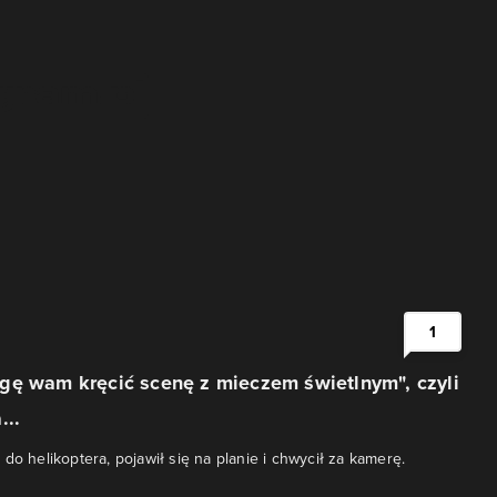
1
gę wam kręcić scenę z mieczem świetlnym", czyli
...
do helikoptera, pojawił się na planie i chwycił za kamerę.