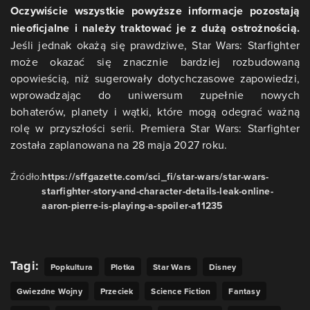
Oczywiście wszystkie powyższe informacje pozostają
nieoficjalne i należy traktować je z dużą ostrożnością.
Jeśli jednak okażą się prawdziwe, Star Wars: Starfighter
może okazać się znacznie bardziej rozbudowaną
opowieścią, niż sugerowały dotychczasowe zapowiedzi,
wprowadzając do uniwersum zupełnie nowych
bohaterów, planety i wątki, które mogą odegrać ważną
rolę w przyszłości serii. Premiera Star Wars: Starfighter
została zaplanowana na 28 maja 2027 roku.
Źródło:
https://sffgazette.com/sci_fi/star-wars/star-wars-
starfighter-story-and-character-details-leak-online-
aaron-pierre-is-playing-a-spoiler-a11235
Tagi:
Popkultura
Plotka
Star Wars
Disney
Gwiezdne Wojny
Przeciek
Science Fiction
Fantasy