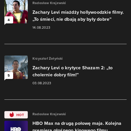
Radosław Krajewski
Zachary Levi miażdży hollywoodzkie filmy.
„To śmieci, nie dbają aby były dobre”
4
14.08.2023
Krzysztof Żołyński
Zachary Levi o krytyce Shazam 2: „to
cholernie dobry film!”
5
03.08.2023
Radosław Krajewski
HOT
HBO Max na drugą połowę maja. Kolejna
premiera głośnego kinowego filmu