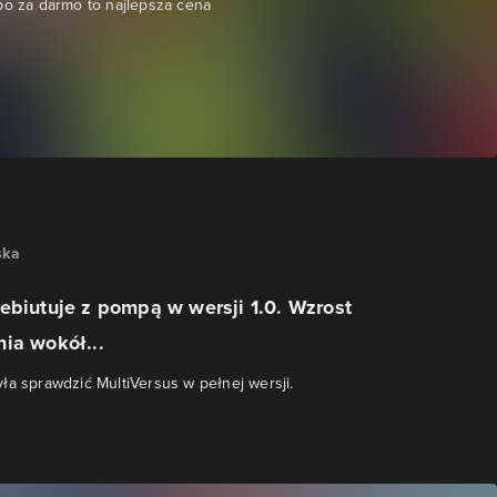
bo za darmo to najlepsza cena
ska
ebiutuje z pompą w wersji 1.0. Wzrost
ia wokół...
ła sprawdzić MultiVersus w pełnej wersji.