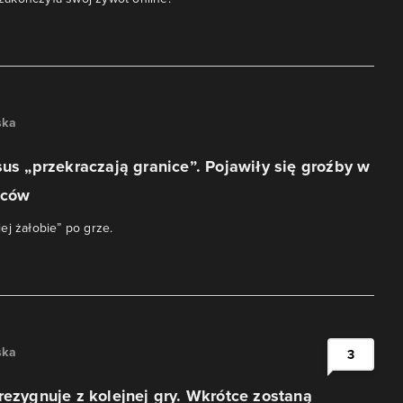
ska
sus „przekraczają granice”. Pojawiły się groźby w
rców
ej żałobie” po grze.
ska
3
rezygnuje z kolejnej gry. Wkrótce zostaną