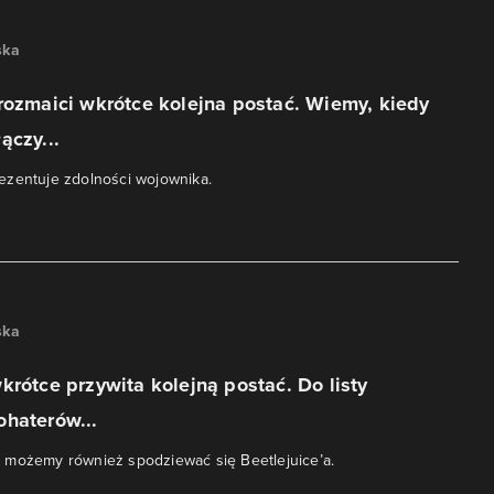
ska
rozmaici wkrótce kolejna postać. Wiemy, kiedy
ączy...
ezentuje zdolności wojownika.
ska
krótce przywita kolejną postać. Do listy
ohaterów...
 możemy również spodziewać się Beetlejuice’a.