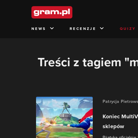
NEWS
RECENZJE
QUIZY
Treści z tagiem "m
Patrycja Pietrow
Koniec MultiV
sklepów
Bijatyka oficjalni