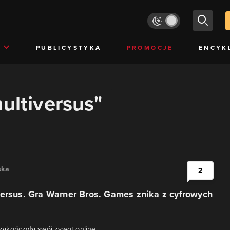
PUBLICYSTYKA
PROMOCJE
ENCYK
ultiversus"
ska
2
ersus. Gra Warner Bros. Games znika z cyfrowych
e zakończyła swój żywot online.