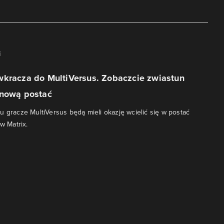
i
wkracza do MultiVersus. Zobaczcie zwiastun
 nową postać
u gracze MultiVersus będą mieli okazję wcielić się w postać
ów Matrix.