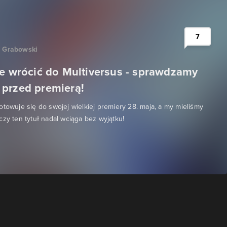
7
" Grabowski
ie wrócić do Multiversus - sprawdzamy
przed premierą!
otowuje się do swojej wielkiej premiery 28. maja, a my mieliśmy
czy ten tytuł nadal wciąga bez wyjątku!