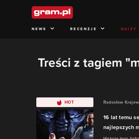
NEWS
RECENZJE
QUIZY
Treści z tagiem "
HOT
Radosław Krajew
16 lat temu s
najlepszych mi
Historia tego boh