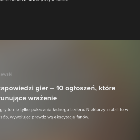
zewski
zapowiedzi gier – 10 ogłoszeń, które
orunujące wrażenie
y to nie tylko pokazanie ładnego trailera. Niektórzy zrobili to w
osób, wywołując prawdziwą ekscytację fanów.