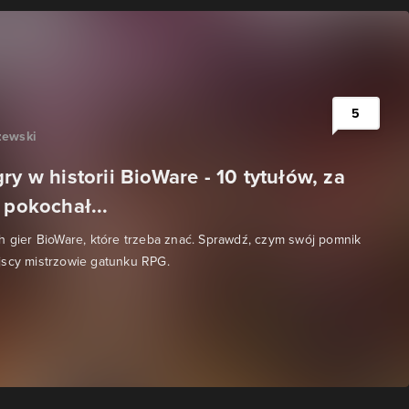
5
zewski
ry w historii BioWare - 10 tytułów, za
 pokochał...
h gier BioWare, które trzeba znać. Sprawdź, czym swój pomnik
jscy mistrzowie gatunku RPG.