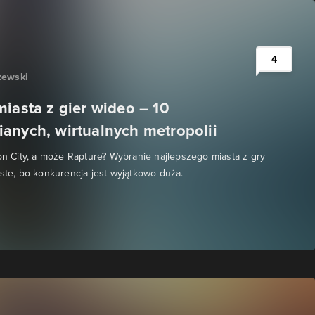
4
zewski
miasta z gier wideo – 10
anych, wirtualnych metropolii
oon City, a może Rapture? Wybranie najlepszego miasta z gry
oste, bo konkurencja jest wyjątkowo duża.