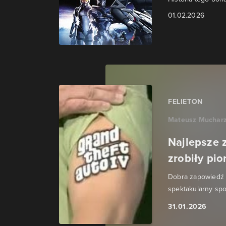
01.02.2026
FELIETON
Mateusz Muchar
Najlepsze 
zrobiły pi
Dobra zapowiedź gr
spektakularny sp
31.01.2026