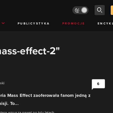
PUBLICYSTYKA
PROMOCJE
ENCYK
mass-effect-2"
ski
6
eria Mass Effect zaoferowała fanom jedną z
sji. To...
atera wzrusza nawet po tylu latach.