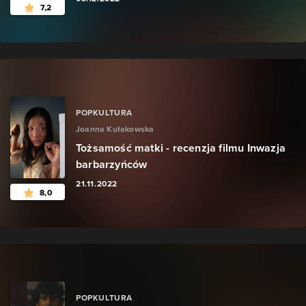
7,2
POPKULTURA
Joanna Kułakowska
Tożsamość matki - recenzja filmu Inwazja
barbarzyńców
21.11.2022
8,0
POPKULTURA