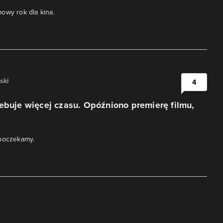
owy rok dla kina.
ski
4
ebuje więcej czasu. Opóźniono premierę filmu,
 poczekamy.