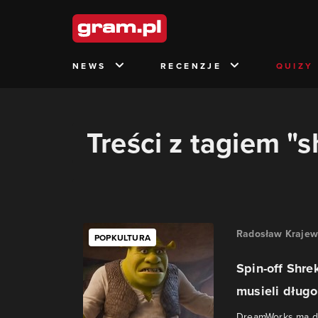
NEWS
RECENZJE
QUIZY
Treści z tagiem "s
Radosław Krajew
POPKULTURA
Spin-off Shre
musieli dług
DreamWorks ma dla