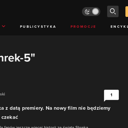
PUBLICYSTYKA
PROMOCJE
ENCYK
hrek-5"
ski
1
ka z datą premiery. Na nowy film nie będziemy
o czekać
 fanów jeszcze więcej historii ze świata Shreka.