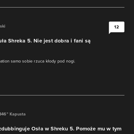
ski
12
ła Shreka 5. Nie jest dobra i fani są
tion samo sobie rzuca kłody pod nogi.
846" Kapusta
 zdubbinguje Osła w Shreku 5. Pomoże mu w tym