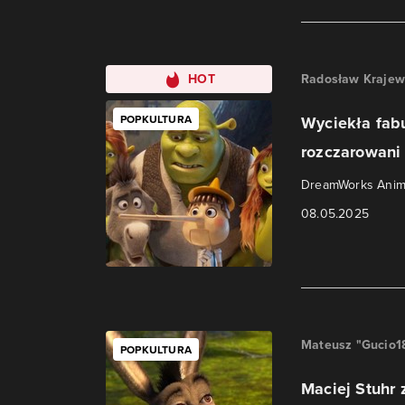
HOT
Radosław Krajew
POPKULTURA
Wyciekła fabu
rozczarowani
DreamWorks Anima
08.05.2025
Mateusz "Gucio1
POPKULTURA
Maciej Stuhr