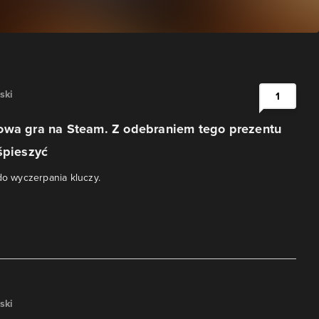
ski
1
owa gra na Steam. Z odebraniem tego prezentu
śpieszyć
 do wyczerpania kluczy.
ski