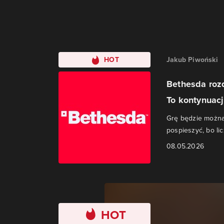
HOT
Jakub Piwoński
Bethesda rozd
To kontynuacj
Grę będzie można 
pospieszyć, bo lic
08.05.2026
HOT