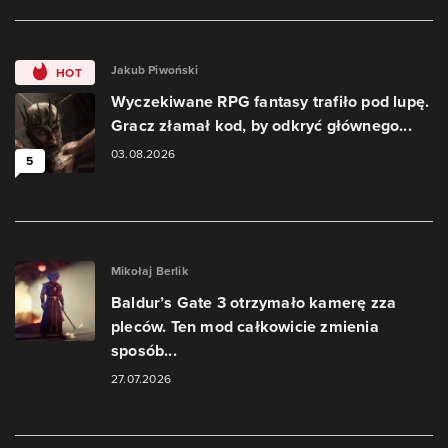
Jakub Piwoński
HOT
Wyczekiwane RPG fantasy trafiło pod lupę.
Gracz złamał kod, by odkryć głównego...
03.08.2026
5
Mikołaj Berlik
Baldur’s Gate 3 otrzymało kamerę zza
pleców. Ten mod całkowicie zmienia
sposób...
27.07.2026