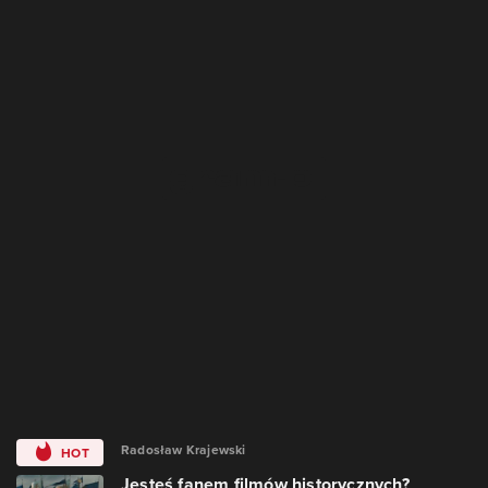
Radosław Krajewski
HOT
Jesteś fanem filmów historycznych?