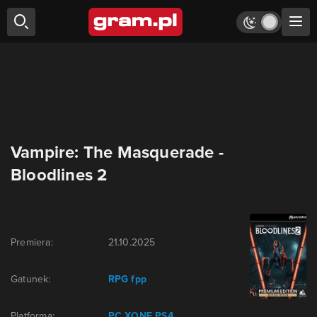
Vampire: The Masquerade -
Bloodlines 2
Premiera:
21.10.2025
Gatunek:
RPG
fpp
Platforma:
PC
XONE
PS4