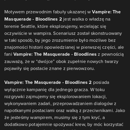
Motywem przewodnim fabuły ukazanej w
Vampire: The
Masquerade - Bloodlines 2
jest walka o władzę na
terenie Seattle, które eksplorujemy, wcielając się
oczywiście w wampira. Scenariusz został skonstruowany
w taki sposób, by jego zrozumienie było możliwe bez
znajomości historii opowiedzianej w pierwszej części, ale
fani
Vampire: The Masquerade - Bloodlines
z pewnością
zauważą, że w “dwójce” obok zupełnie nowych twarzy
pojawiły się postacie znane z pierwowzoru.
Vampire: The Masquerade - Bloodlines 2
posiada
wyłącznie kampanię dla jednego gracza. W toku
rozgrywki zajmujemy się eksplorowaniem lokacji,
wykonywaniem zadań, przeprowadzaniem dialogów z
napotkanymi postaciami oraz walką z przeciwnikami. Jako
że jesteśmy wampirem, musimy się z tym kryć, a
dodatkowo potajemnie spożywać krew, by móc korzystać