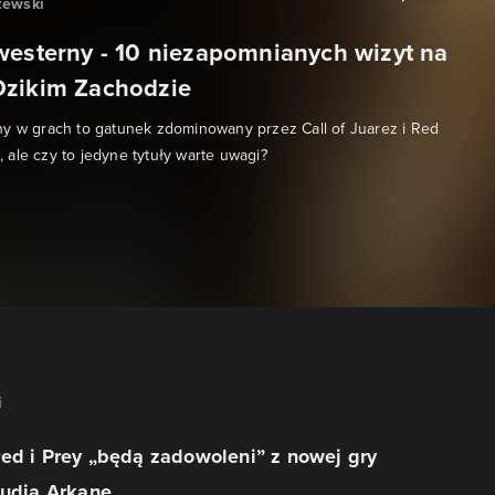
zewski
westerny - 10 niezapomnianych wizyt na
Dzikim Zachodzie
y w grach to gatunek zdominowany przez Call of Juarez i Red
ale czy to jedyne tytuły warte uwagi?
i
ed i Prey „będą zadowoleni” z nowej gry
tudia Arkane