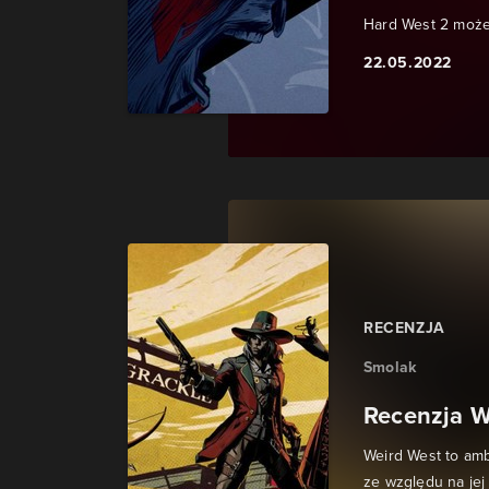
Hard West 2 może
22.05.2022
RECENZJA
Smolak
Recenzja W
Weird West to amb
ze względu na je