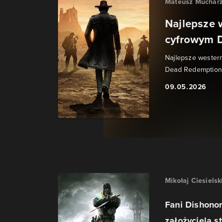
Mateusz Muchar
Najlepsze 
cyfrowym 
Najlepsze western
Dead Redemption, 
09.05.2026
Mikołaj Ciesielsk
Fani Dishonor
założyciela s