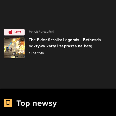
Patryk Purczyński
HOT
The Elder Scrolls: Legends - Bethesda
odkrywa karty i zaprasza na betę
21.04.2016
Top newsy