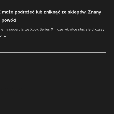
X może podrożeć lub zniknąć ze sklepów. Znany
e powód
enia sugerują, że Xbox Series X może wkrótce stać się droższy
pny.