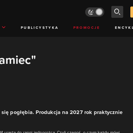
PUBLICYSTYKA
PROMOCJE
ENCYK
pamiec"
się pogłębia. Produkcja na 2027 rok praktycznie
 urasta do rangi jednorożca. Czyli czegoś, o czym każdy mówi,