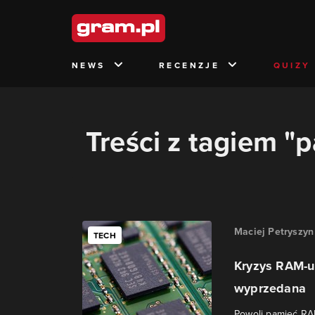
NEWS
RECENZJE
QUIZY
Treści z tagiem "
Maciej Petryszyn
TECH
Kryzys RAM-u 
wyprzedana
Powoli pamięć RAM