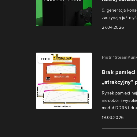
9. generacja kons
zaczynają już myś
27.04.2026
Piotr "SteamPunk
TECH
Brak pamięci
„atrakcyjny” 
Rynek pamięci naj
niedobór i wysokie
moduł DDR5 i drugi
19.03.2026