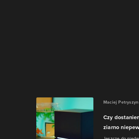
Maciej Petryszyn
Czy dostanie
ziarno niepe
Jeszcze do nieda