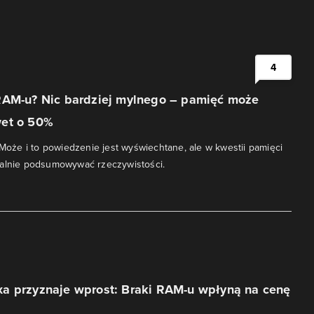
4
RAM-u? Nic bardziej mylnego – pamięć może
et o 50%
. Może i to powiedzenie jest wyświechtane, ale w kwestii pamięci
ealnie podsumowywać rzeczywistości.
a przyznaje wprost: Braki RAM-u wpłyną na cenę
i