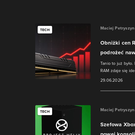
Maciej Petryszyn
TECH
Obniżki cen 
podrożeć naw
Tanio to już było
RAM zdaje się id
29.06.2026
Maciej Petryszyn
TECH
Szefowa Xbox
nowej konsol