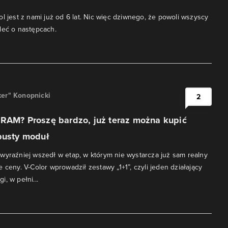
ol jest z nami już od 6 lat. Nic więc dziwnego, że powoli wszyscy
leć o następcach.
er" Konopnicki
2
 RAM? Proszę bardzo, już teraz można kupić
pusty moduł
wyraźniej wszedł w etap, w którym nie wystarcza już sam realny
 ceny. V-Color wprowadził zestawy „1+1”, czyli jeden działający
, w pełni...