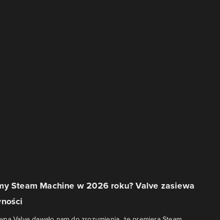
my Steam Machine w 2026 roku? Valve zasiewa
wności
wna Valve dawało nam do zrozumienia, że premiera Steam