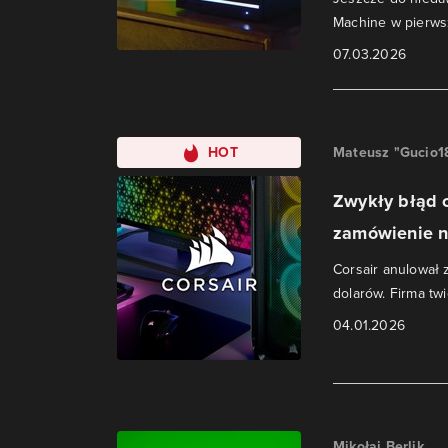
Machine w pierws
07.03.2026
HOT
Mateusz "Gucio1
Zwykły błąd 
zamówienie na
Corsair anulował
dolarów. Firma twi
04.01.2026
Mikołaj Berlik