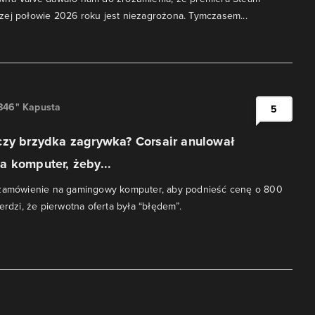
zej połowie 2026 roku jest niezagrożona. Tymczasem...
846" Kapusta
5
czy brzydka zagrywka? Corsair anulował
 komputer, żeby...
 zamówienie na gamingowy komputer, aby podnieść cenę o 800
erdzi, że pierwotna oferta była “błędem”.