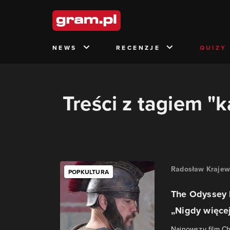
NEWS
RECENZJE
QUIZY
Treści z tagiem "
Radosław Krajew
POPKULTURA
The Odyssey b
„Nigdy więcej 
Najnowszy film Ch