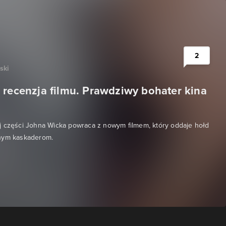
2
ski
 recenzja filmu. Prawdziwy bohater kina
j części Johna Wicka powraca z nowym filmem, który oddaje hołd
nym kaskaderom.