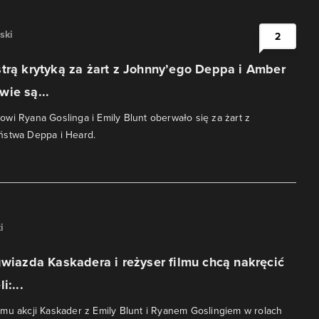
ski
2
trą krytyką za żart z Johnny’ego Deppa i Amber
ie są...
wi Ryana Goslinga i Emily Blunt oberwało się za żart z
ństwa Deppa i Heard.
i
gwiazda Kaskadera i reżyser filmu chcą nakręcić
i:...
mu akcji Kaskader z Emily Blunt i Ryanem Goslingiem w rolach