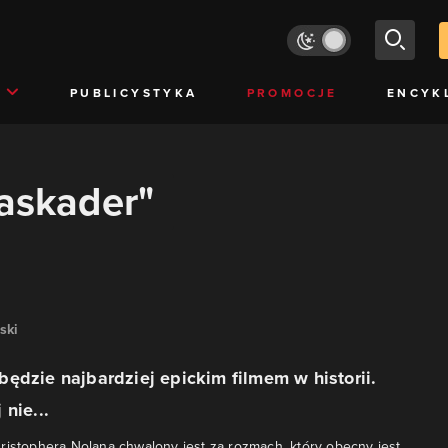
PUBLICYSTYKA
PROMOCJE
ENCYK
kaskader"
ski
ędzie najbardziej epickim filmem w historii.
nie...
ristophera Nolana chwalony jest za rozmach, który obecny jest