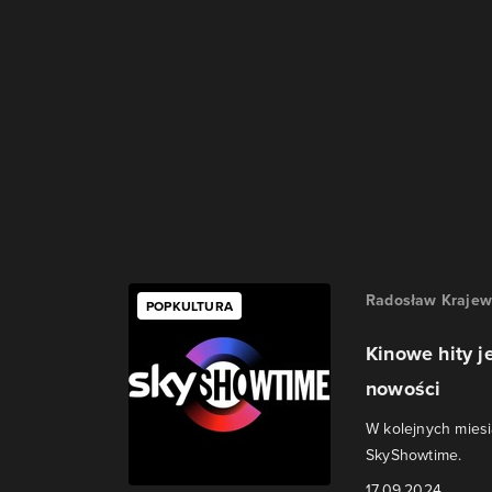
Radosław Krajew
POPKULTURA
Kinowe hity j
nowości
W kolejnych miesi
SkyShowtime.
17.09.2024