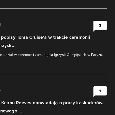
i
3
popisy Toma Cruise’a w trakcie ceremonii
rzysk...
 udział w ceremonii zamknięcia Igrzysk Olimpijskich w Paryżu.
i
1
 i Keanu Reeves opowiadają o pracy kaskaderów.
nowego,...