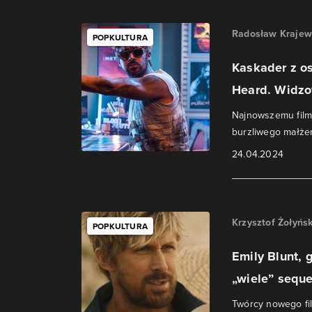
Radosław Krajew
POPKULTURA
Kaskader z os
Heard. Widzow
Najnowszemu filmo
burzliwego małże
24.04.2024
Krzysztof Żołyńsk
POPKULTURA
Emily Blunt, 
„wiele” sequel
Twórcy nowego fil