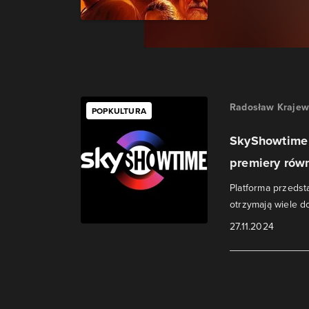
Radosław Krajew
POPKULTURA
SkyShowtime 
premiery równ
Platforma przedst
otrzymają wiele d
27.11.2024