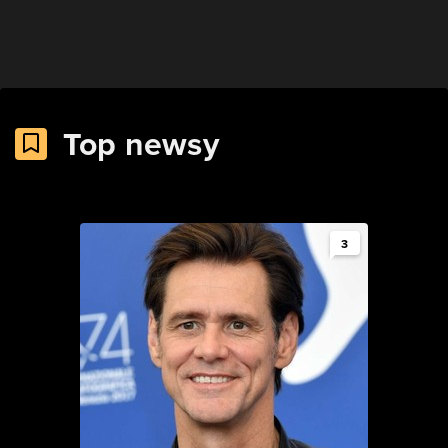
Top newsy
3