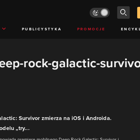
PUBLICYSTYKA
PROMOCJE
ENCYK
eep-rock-galactic-survivo
actic: Survivor zmierza na iOS i Androida.
elu „try...
owiada premierę mobilnego Deep Rock Galactic: Survivor i