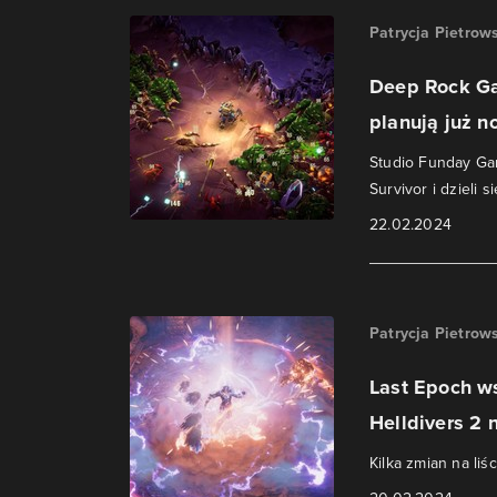
Patrycja Pietrow
Deep Rock Gal
planują już n
Studio Funday Ga
Survivor i dzieli 
22.02.2024
Patrycja Pietrow
Last Epoch w
Helldivers 2 n
Kilka zmian na liś