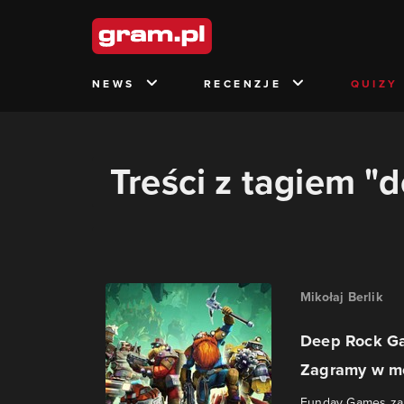
NEWS
RECENZJE
QUIZY
Treści z tagiem "d
Mikołaj Berlik
Deep Rock Gal
Zagramy w mod
Funday Games zap