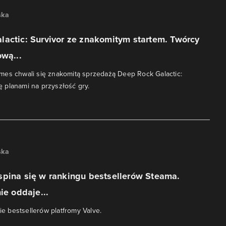
ska
actic: Survivor ze znakomitym startem. Twórcy
ową...
mes chwali się znakomitą sprzedażą Deep Rock Galactic:
się planami na przyszłość gry.
ska
spina się w rankingu bestsellerów Steama.
ie oddaje...
cie bestsellerów platfromy Valve.