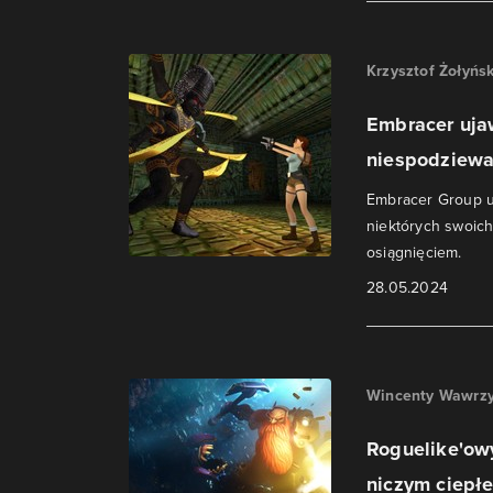
Krzysztof Żołyńsk
Embracer ujaw
niespodziewa
Embracer Group u
niektórych swoich
osiągnięciem.
28.05.2024
Wincenty Wawrzy
Roguelike'owy
niczym ciepłe