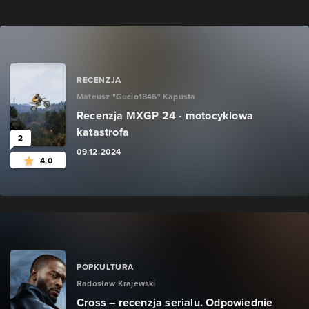
RECENZJA
Mateusz "Gucio1846" Kapusta
Recenzja MXGP 24 - motocyklowa
katastrofa
2
09.12.2024
4,0
POPKULTURA
Radosław Krajewski
Cross – recenzja serialu. Odpowiednie