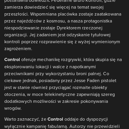
postanawia odwiedzić Federalne Biuro Kontroli, gdzie
zamierza dowiedzieć się więcej na temat swojej
przeszłości. Wspomniana placówka zostaje zaatakowana
przez najeźdźców z kosmosu, a nasza protagonistka
niespodziewanie zostaje Dyrektorem rzeczonej
organizacji. Jej zadaniem jest odzyskanie tytułowej
kontroli poprzez rozprawienie się z wyżej wymienionym
zagrożeniem.
Control
oferuje mechanikę rozgrywki, która skupia się na
eksplorowaniu lokacji i walce z napotkanymi
przeciwnikami przy wykorzystaniu broni palnej. Co
ciekawe jednak, posiadany przez Jesse Faden pistolet
jest w stanie równie
ż
przyciągać rozmaite obiekty
otoczenia, w moce telekinetyczne zapewniają szereg
dodatkowych możliwości w zakresie pokonywania
wrogów.
Warto zaznaczyć, że
Control
oddaje do dyspozycji
wyłącznie kampanię fabularną. Autorzy nie przewidzieli