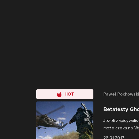
HOT
Paweł Pochowsk
Betatesty Gh
Jeżeli zapisywali
może czeka na Wa
26.01.2017