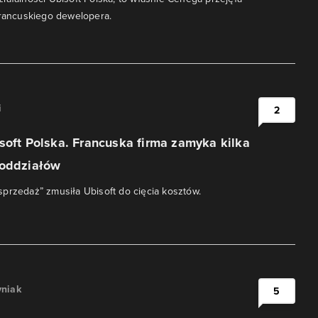
francuskiego dewelopera.
i
2
soft Polska. Francuska firma zamyka kilka
 oddziałów
przedaż” zmusiła Ubisoft do cięcia kosztów.
niak
5