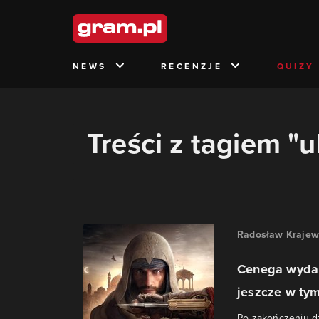
NEWS
RECENZJE
QUIZY
Treści z tagiem "u
Radosław Krajew
Cenega wyda g
jeszcze w ty
Po zakończeniu dz