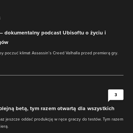
i
 – dokumentalny podcast Ubisoftu o życiu i
ngów
by poczuć klimat Assassin’s Creed Valhalla przed premierą gry.
i
3
olejną betą, tym razem otwartą dla wszystkich
raz jeszcze oddać produkcję w ręce graczy do testów. Tym razem
ierą.