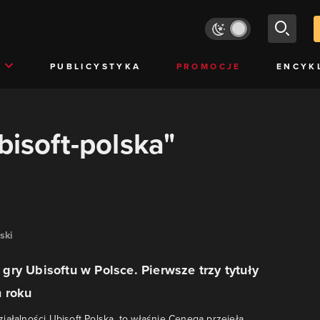
PUBLICYSTYKA
PROMOCJE
ENCYK
bisoft-polska"
ski
ry Ubisoftu w Polsce. Pierwsze trzy tytuły
m roku
iałalności Ubisoft Polska, to właśnie Cenega przejęła