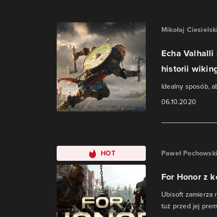
Mikołaj Ciesielsk
Echa Valhalli
historii wiki
Idealny sposób, a
06.10.2020
HOT
Paweł Pochowsk
For Honor z k
Ubisoft zamierza 
tuż przed jej prem