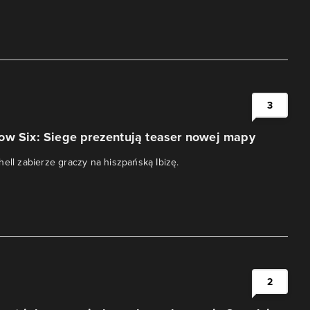
i
3
ow Six: Siege prezentują teaser nowej mapy
hell zabierze graczy na hiszpańską Ibizę.
i
2