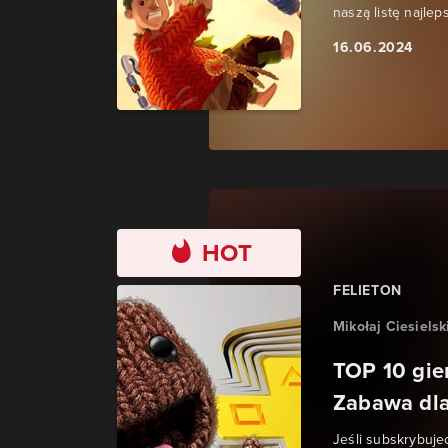
naszą listę najlep
16.06.2024
HOT
FELIETON
Mikołaj Ciesielsk
TOP 10 gier
Zabawa dla
Jeśli subskrybuje