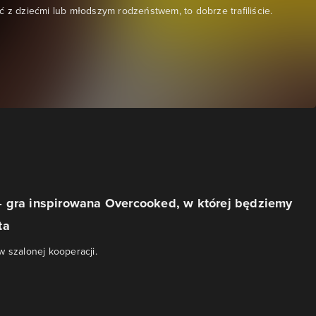
ć z dziećmi lub młodszym rodzeństwem, to dobrze trafiliście.
 gra inspirowana Overcooked, w której będziemy
ta
w szalonej kooperacji.