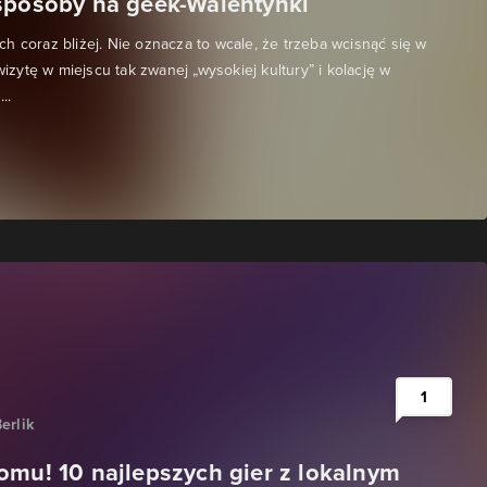
sposoby na geek-Walentynki
h coraz bliżej. Nie oznacza to wcale, że trzeba wcisnąć się w
 wizytę w miejscu tak zwanej „wysokiej kultury” i kolację w
..
1
erlik
omu! 10 najlepszych gier z lokalnym