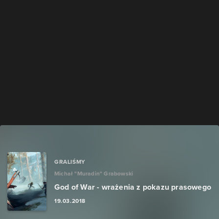
GRALIŚMY
Michał "Muradin" Grabowski
God of War - wrażenia z pokazu prasowego
19.03.2018