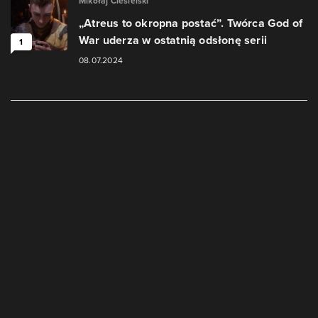
Mikołaj Ciesielski
„Atreus to okropna postać”. Twórca God of
War uderza w ostatnią odsłonę serii
1
08.07.2024