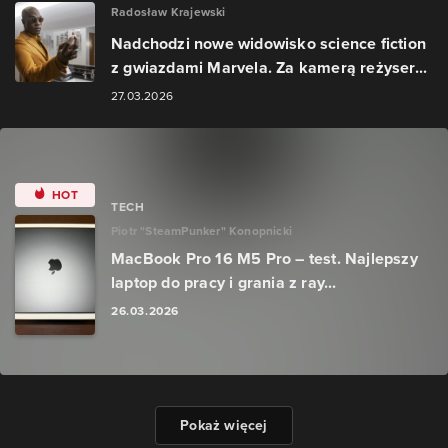
Radosław Krajewski
Nadchodzi nowe widowisko science fiction
z gwiazdami Marvela. Za kamerą reżyser...
27.03.2026
HOT
TECH
Piotr "SteamPunker" Konopnicki
MacBook Pro 16 M5 Pro – test. Najlepszy
laptop do pracy i grania z ray...
26.03.2026
Pokaż więcej