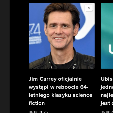
3
Jim Carrey oficjalnie
Ubis
wystąpi w reboocie 64-
jedn
letniego klasyku science
najl
fiction
jest
06.08.2026
06.08.