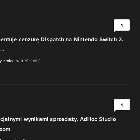
i
1
entuje cenzurę Dispatch na Nintendo Switch 2.
..
 zmian w treściach”.
i
1
icjalnymi wynikami sprzedaży. AdHoc Studio
czom