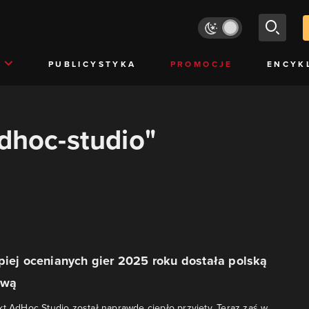
PUBLICYSTYKA
PROMOCJE
ENCYK
adhoc-studio"
piej ocenianych gier 2025 roku dostała polską
ową
kt AdHoc Studio został naprawdę ciepło przyjęty. Teraz zaś w