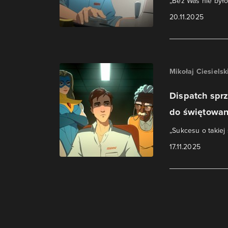
„Bez Was nie byłob
20.11.2025
Mikołaj Ciesielsk
Dispatch spr
do świętowan
„Sukcesu o takiej 
17.11.2025