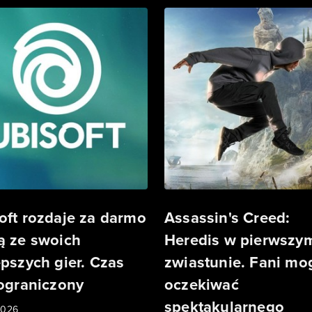
oft rozdaje za darmo
Assassin's Creed:
ą ze swoich
Heredis w pierwszy
epszych gier. Czas
zwiastunie. Fani mo
 ograniczony
oczekiwać
spektakularnego
2026