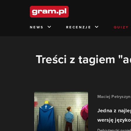
NEWS
RECENZJE
QUIZY
Treści z tagiem "
Maciej Petryszyn
Jedna z najle
wersję język
Debiutancki proje