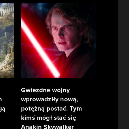
Gwiezdne wojny
m
wprowadziły nową,
gą
potężną postać. Tym
kimś mógł stać się
Anakin Skywalker