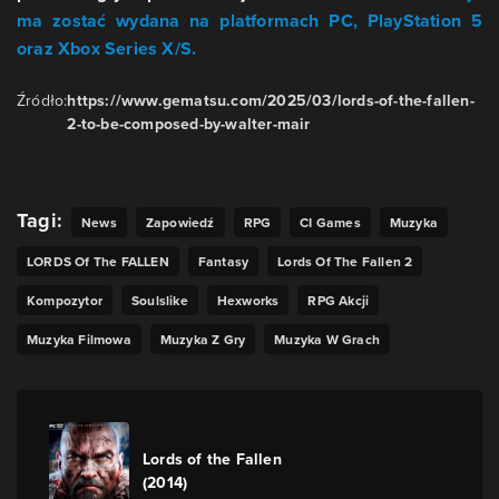
ma zostać wydana na platformach PC, PlayStation 5
oraz Xbox Series X/S.
Źródło:
https://www.gematsu.com/2025/03/lords-of-the-fallen-
2-to-be-composed-by-walter-mair
Tagi:
News
Zapowiedź
RPG
CI Games
Muzyka
LORDS Of The FALLEN
Fantasy
Lords Of The Fallen 2
Kompozytor
Soulslike
Hexworks
RPG Akcji
Muzyka Filmowa
Muzyka Z Gry
Muzyka W Grach
Lords of the Fallen
(2014)