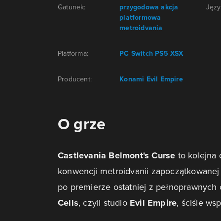
Gatunek:
przygodowa
akcja
Języ
platformowa
metroidvania
Platforma:
PC
Switch
PS5
XSX
Producent:
Konami
Evil Empire
O grze
Castlevania Belmont's Curse
to kolejna 
konwencji metroidvanii zapoczątkowanej 
po premierze ostatniej z pełnoprawnych 
Cells
, czyli studio
Evil Empire
, ściśle ws