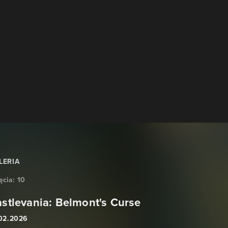
LERIA
ęcia:
10
stlevania: Belmont's Curse
.02.2026