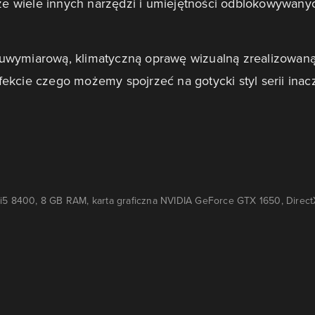
kże wiele innych narzędzi i umiejętności odblokowywany
uwymiarową, klimatyczną oprawę wizualną zrealizowan
ekcie czego możemy spojrzeć na gotycki styl serii inac
e
 i5 8400, 8 GB RAM, karta graficzna NVIDIA GeForce GTX 1650, DirectX