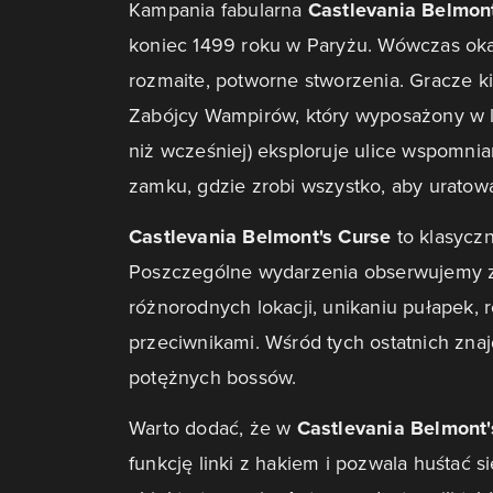
Kampania fabularna
Castlevania Belmont
koniec 1499 roku w Paryżu. Wówczas okazu
rozmaite, potworne stworzenia. Gracze k
Zabójcy Wampirów, który wyposażony w l
niż wcześniej) eksploruje ulice wspomnia
zamku, gdzie zrobi wszystko, aby uratow
Castlevania Belmont's Curse
to klasycz
Poszczególne wydarzenia obserwujemy z 
różnorodnych lokacji, unikaniu pułapek,
przeciwnikami. Wśród tych ostatnich zna
potężnych bossów.
Warto dodać, że w
Castlevania Belmont
funkcję linki z hakiem i pozwala huśtać