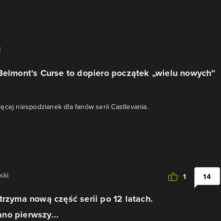
i
Belmont’s Curse to dopiero początek „wielu nowych”
ęcej niespodzianek dla fanów serii Castlevania.
ski
1
14
trzyma nową część serii po 12 latach.
no pierwszy...