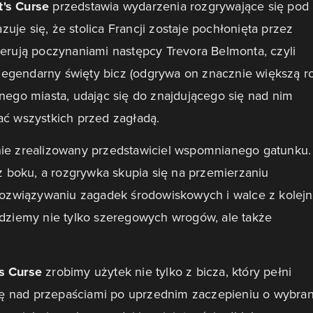
's Curse
przedstawia wydarzenia rozgrywające się pod
je się, że stolica Francji zostaje pochłonięta przez
ierują poczynaniami następcy Trevora Belmonta, czyli
egendarny święty bicz (odgrywa on znacznie większą r
nego miasta, udając się do znajdującego się nad nim
ać wszystkich przed zagładą.
nie zrealizowany przedstawiciel wspomnianego gatunku.
boku, a rozgrywka skupia się na przemierzaniu
 rozwiązywaniu zagadek środowiskowych i walce z kolej
jdziemy nie tylko szeregowych wrogów, ale także
's Curse
zrobimy użytek nie tylko z bicza, który pełni
 się nad przepaściami po uprzednim zaczepieniu o wybra