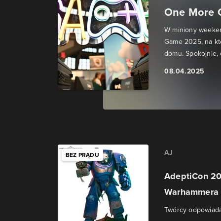
One More G
W miniony weekend
Game 2025, na któ
domu. Spokojnie, d
08.04.2025
AJ
BEZ PRĄDU
AdeptiCon 20
Warhammera 
Twórcy odpowiada