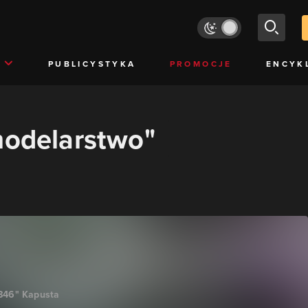
PUBLICYSTYKA
PROMOCJE
ENCYK
modelarstwo"
846" Kapusta