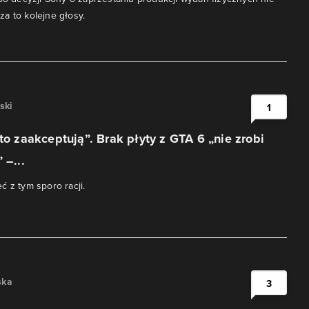
a to kolejne głosy.
ski
1
 to zaakceptują”. Brak płyty z GTA 6 „nie zrobi
 –...
ć z tym sporo racji.
ska
3