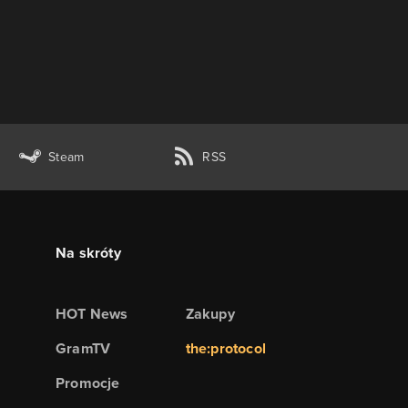
Steam
RSS
Na skróty
HOT News
Zakupy
GramTV
the:protocol
Promocje