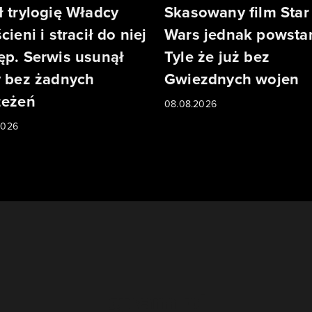
ł trylogię Władcy
Skasowany film Star
cieni i stracił do niej
Wars jednak powstan
ęp. Serwis usunął
Tyle że już bez
y bez żadnych
Gwiezdnych wojen
zeżeń
08.08.2026
2026