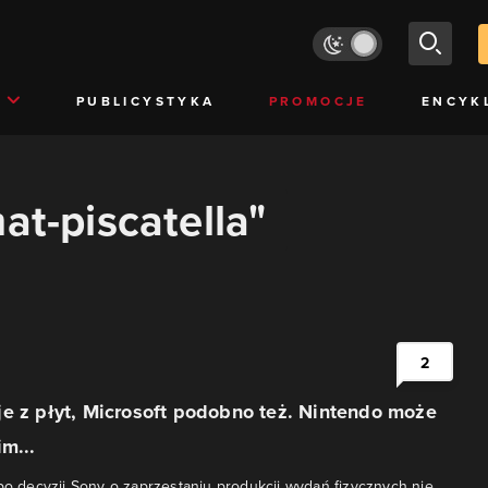
PUBLICYSTYKA
PROMOCJE
ENCYK
at-piscatella"
2
e z płyt, Microsoft podobno też. Nintendo może
m...
 po decyzji Sony o zaprzestaniu produkcji wydań fizycznych nie