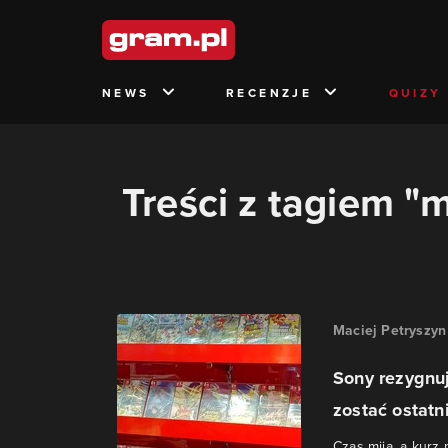
NEWS
RECENZJE
QUIZY
Treści z tagiem "m
Maciej Petryszyn
Sony rezygnuj
zostać ostatni
Czas mija, a kurz