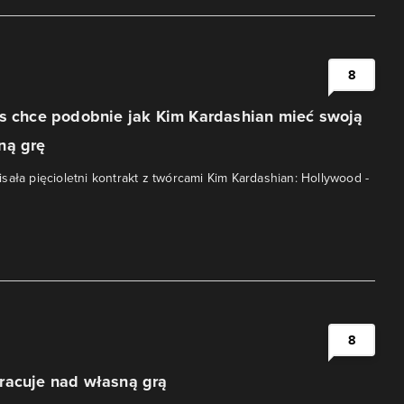
i
8
rs chce podobnie jak Kim Kardashian mieć swoją
ną grę
sała pięcioletni kontrakt z twórcami Kim Kardashian: Hollywood -
i
8
racuje nad własną grą