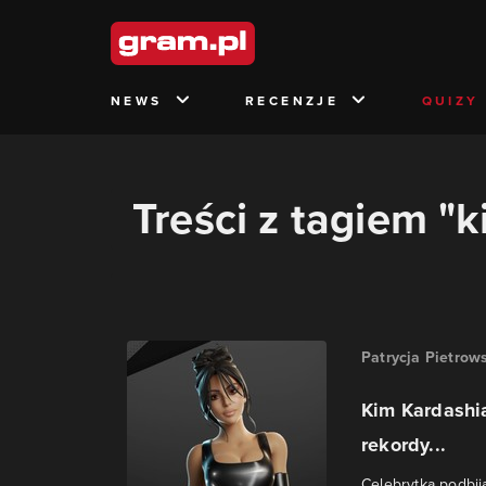
NEWS
RECENZJE
QUIZY
Treści z tagiem "
Patrycja Pietrow
Kim Kardashia
rekordy...
Celebrytka podbija