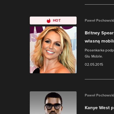
HOT
Paweł Pochowsk
Britney Spea
własną mobil
Piosenkarka podpi
Glu Mobile.
02.05.2015
Paweł Pochowsk
Kanye West p