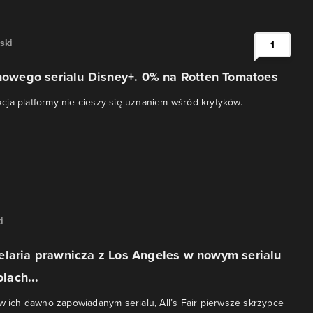
ski
1
 nowego serialu Disney+. 0% na Rotten Tomatoes
ja platformy nie cieszy się uznaniem wśród krytyków.
i
elaria prawnicza z Los Angeles w nowym serialu
olach...
 w ich dawno zapowiadanym serialu, All’s Fair pierwsze skrzypce