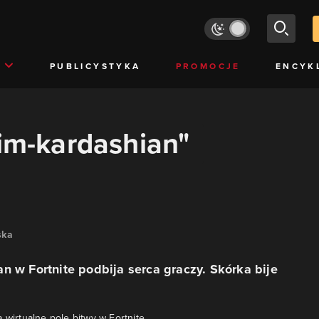
PUBLICYSTYKA
PROMOCJE
ENCYK
kim-kardashian"
ska
n w Fortnite podbija serca graczy. Skórka bije
 wirtualne pole bitwy w Fortnite.