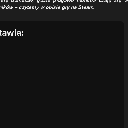
h się domostw, gdzie plugawe monstra czają się w
ników – czytamy w opisie gry na Steam.
tawia: