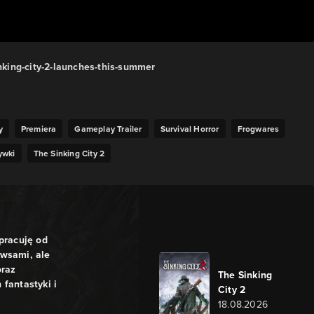
king-city-2-launches-this-summer
y
Premiera
Gameplay Trailer
Survival Horror
Frogwares
ywki
The Sinking City 2
pracuję od
ewsami, ale
oraz
The Sinking
fantastyki i
City 2
18.08.2026