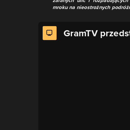
zalanych ulic i rozpadającyc
mroku na nieostrożnych podróż
GramTV przeds