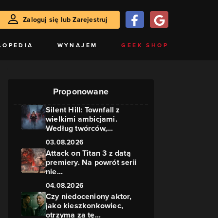
Zaloguj się lub Zarejestruj
LOPEDIA
WYNAJEM
GEEK SHOP
Proponowane
Silent Hill: Townfall z
wielkimi ambicjami.
Według twórców,...
03.08.2026
Attack on Titan 3 z datą
premiery. Na powrót serii
nie...
04.08.2026
Czy niedoceniony aktor,
jako kieszkonkowiec,
otrzyma za tę...