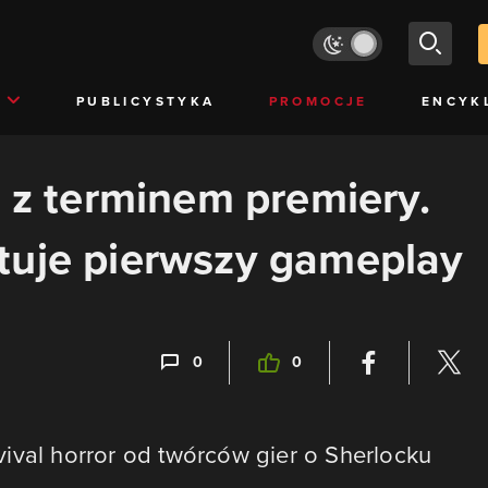
PUBLICYSTYKA
PROMOCJE
ENCYK
2 z terminem premiery.
tuje pierwszy gameplay
0
0
ival horror od twórców gier o Sherlocku