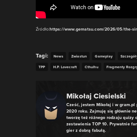
Źródło:
https://www.gematsu.com/2026/05/the-sin
Tagi:
News
Zwiastun
Gameplay
Szczegół
TPP
H.P. Lovecraft
Cthulhu
Fragmenty Rozgr
Mikołaj Ciesielski
Cześć, jestem Mikołaj i w gram.pl 
2020 roku. Zajmuję się głównie n
tworzę też różnego rodzaju quizy 
zestawienia TOP 10. Prywatnie fan 
gier z dobrą fabułą.