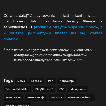
Co więc dalej? Zdecydowanie nie jest to koniec wsparcia
dla kociego hitu.
Już teraz twórcy Mewgenics
zapowiedzieli, iż
produkcja otrzyma wsparcie modów, a
w dłuższej perspektywie ukazać ma się również
dodatek
.
Źródło:
https://ixbt.games/en/news/2026/03/26/407392-
avtory-mewgenics-nameknuli-cto-igra-mozet-v-
blizaisee-vremia-vyiti-na-ps5-i-switch-2.html
Tagi:
News
Konsole
Port
Konwersja
Edmund McMillen
PlayStation 5
PS5
Mewgenics
Tyler Glaiel
Nowa Wersja
Switch 2
Nintendo Switch 2
Tyrone Rodriguez