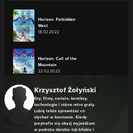
Horizon: Forbidden
West
18.02.2022
Horizon: Call of the
Mountain
22.02.2023
Krzysztof Żołyński
Horizon: Forbidden
Gry, filmy, seriale, komiksy,
West - Burning
technologie i różne retro graty.
Shores
Lubię także sprawdzać co
19.04.2023
słychać w kosmosie. Kiedy
przytrafia się okazj wyjeżdżam
w podróże dalekie lub bliskie i