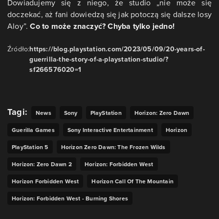
Dowiadujemy się z niego, że studio „nie może się
doczekać, aż fani dowiedzą się jak potoczą się dalsze losy
Aloy”.
Co to może znaczyć? Chyba tylko jedno!
Źródło:
https://blog.playstation.com/2023/05/09/20-years-of-
guerrilla-the-story-of-a-playstation-studio/?
sf266576020=1
Tagi:
News
Sony
PlayStation
Horizon: Zero Dawn
Guerilla Games
Sony Interactive Entertainment
Horizon
PlayStation 5
Horizon Zero Dawn: The Frozen Wilds
Horizon: Zero Dawn 2
Horizon: Forbidden West
Horizon Forbidden West
Horizon Call Of The Mountain
Horizon: Forbidden West - Burning Shores