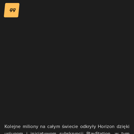
Kolejne miliony na całym świecie odkryły Horizon dzięki
usługom i inicjatywom subskrypcji PlayStation, w tym