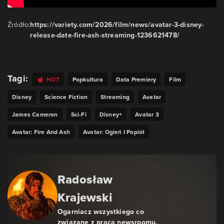
Źródło:
https://variety.com/2026/film/news/avatar-3-disney-
release-date-fire-ash-streaming-1236621478/
Tagi:
HOT
Popkultura
Data Premiery
Film
Disney
Science Fiction
Streaming
Avatar
James Cameron
Sci-Fi
Disney+
Avatar 3
Avatar: Fire And Ash
Avatar: Ogień I Popiół
Radosław
Krajewski
Ogarniacz wszystkiego co
związane z pracą newsroomu.