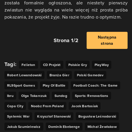
została formalnie ogłoszona, ale niestety pierwszy
zwiastun nie wygląda na wiele więcej niż prosta próba
pokazania, że projekt żyje. Na razie trudno o optymizm.
Następna
Strona 1/2
strona
Tagi:
Felieton
CD Projekt
Polskie Gry
PlayWay
Robert Lewandowski
Branża Gier
Polski Gamedev
RL9Sport Games
Play Of Battle
Football Coach: The Game
Ibru
Olga Tokarczuk
Sundog
Sports: Renovations
Copa City
Noobz From Poland
Jacek Bartosiak
Systemic War
Krzysztof Stanowski
Bogusław Leśnodorski
Jakub Szumielewicz
Dominik Ebebenge
Michał Żewłakow