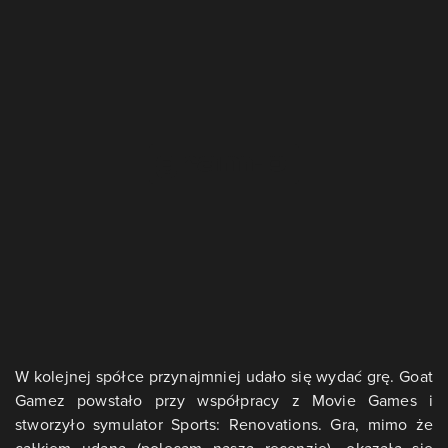
W kolejnej spółce przynajmniej udało się wydać grę. Goat
Gamez powstało przy współpracy z Movie Games i
stworzyło symulator Sports: Renovations. Gra, mimo że
całkiem udana (polecam naszą recenzję), okazała się