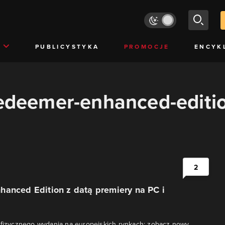
PUBLICYSTYKA
PROMOCJE
ENCYK
redeemer-enhanced-editi
2
hanced Edition z datą premiery na PC i
 fizycznego wydania na europejskich rynkach; zobacz nowy