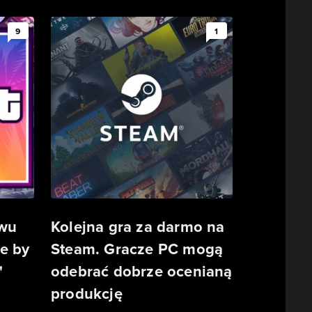
9
1
owu
Kolejna gra za darmo na
e by
Steam. Gracze PC mogą
"
odebrać dobrze ocenianą
produkcję