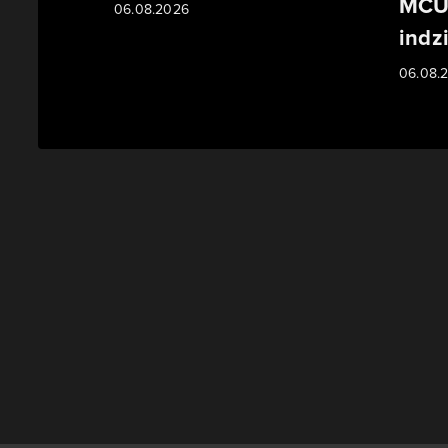
MCU 
06.08.2026
indzi
06.08.