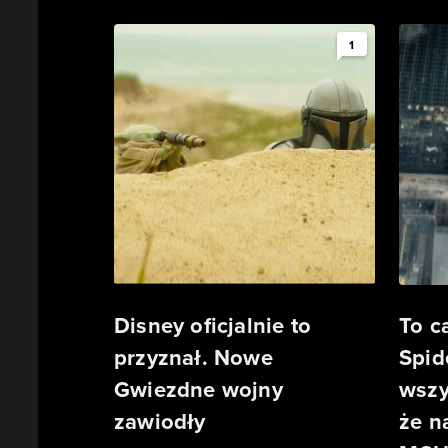
1
Disney oficjalnie to
To 
przyznał. Nowe
Spid
Gwiezdne wojny
wszy
zawiodły
że n