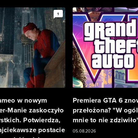
1
cameo w nowym
Premiera GTA 6 zn
er-Manie zaskoczyło
przełożona? "W ogól
stkich. Potwierdza,
mnie to nie zdziwiło
ajciekawsze postacie
05.08.2026