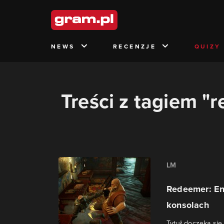
NEWS
RECENZJE
QUIZY
Treści z tagiem "
LM
Redeemer: En
konsolach
Tytuł doczeka się