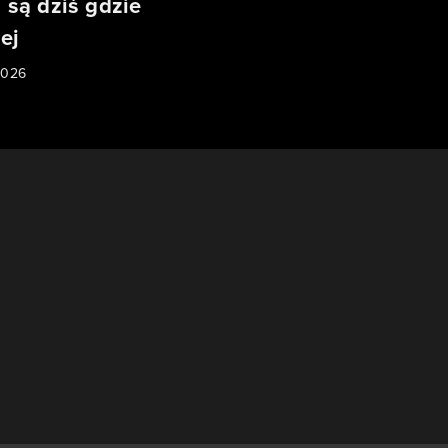
są dziś gdzie
ej
2026