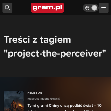
Treści z tagiem
"project-the-perceiver"
FELIETON
Mateusz Mucharzewski
Tymi grami Chiny chcą podbić świat – 10