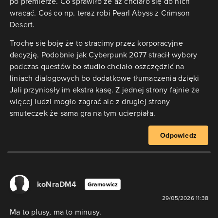
po premierze. Co sprawiło że aż chciało się do nich
wracać. Coś co np. teraz robi Pearl Abyss z Crimson
Desert.
Trochę się boję że to stracimy przez korporacyjne
decyzję. Podobnie jak Cyberpunk 2077 stracił wybory
podczas questów bo studio chciało oszczędzić na
liniach dialogowych bo dodatkowe tłumaczenia dzięki
Jali przyniosły im ekstra kasę. Z jednej strony fajnie że
więcej ludzi mogło zagrać ale z drugiej strony
smuteczek że sama gra na tym ucierpiała.
Odpowiedz
koNraDM4
Gramowicz
29/05/2026 11:38
Ma to plusy, ma to minusy.