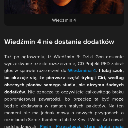
Wiedźmin 4
Wiedźmin 4 nie dostanie dodatków
Tuż po ogłoszeniu, iż Wiedźmin 3: Dziki Gon dostanie
wyczekiwane trzecie rozszerzenie, CD Projekt RED zabrał
głos w sprawie rozszerzeń do
Wiedźmina 4
.
I tutaj szok,
bo okazuje się, że pierwsza część trylogii Ciri, według
obecnych planów samego studia, nie otrzyma żadnych
dodatków
. Nie oznacza to oczywiście całkowitego braku
popremierowej zawartości, bo przecież ta być może
będzie dodawana w ramach małych pakietów. Na ten
moment nie ma jednak mowy o nowych przygodach o
rozmiarach Serc z Kamienia lub też Krwi i Wina. Ani nawet
nadchodzących
Pieśni Przeszłości, które skalą mają