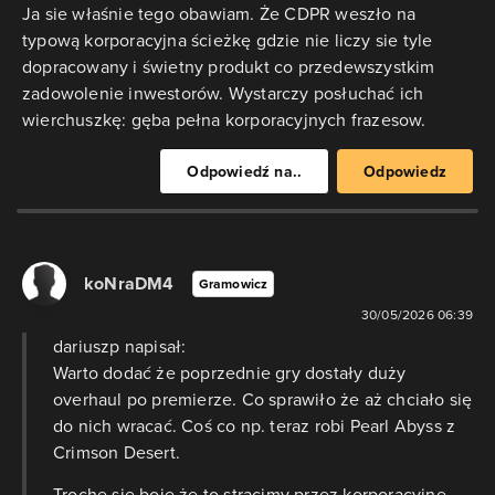
Ja sie właśnie tego obawiam. Że CDPR weszło na
typową korporacyjna ścieżkę gdzie nie liczy sie tyle
dopracowany i świetny produkt co przedewszystkim
zadowolenie inwestorów. Wystarczy posłuchać ich
wierchuszkę: gęba pełna korporacyjnych frazesow.
Odpowiedź na..
Odpowiedz
koNraDM4
Gramowicz
30/05/2026 06:39
dariuszp napisał:
Warto dodać że poprzednie gry dostały duży
overhaul po premierze. Co sprawiło że aż chciało się
do nich wracać. Coś co np. teraz robi Pearl Abyss z
Crimson Desert.
Trochę się boję że to stracimy przez korporacyjne