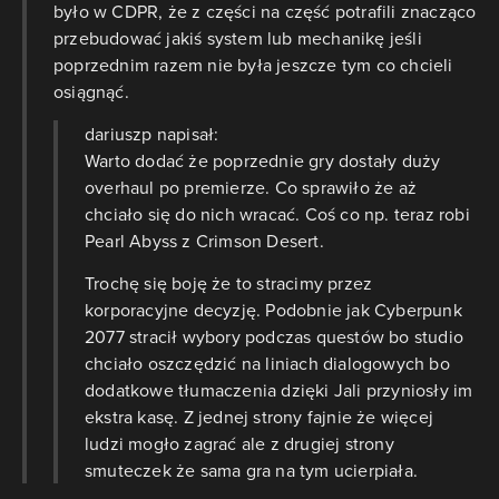
było w CDPR, że z części na część potrafili znacząco
przebudować jakiś system lub mechanikę jeśli
poprzednim razem nie była jeszcze tym co chcieli
osiągnąć.
dariuszp napisał:
Warto dodać że poprzednie gry dostały duży
overhaul po premierze. Co sprawiło że aż
chciało się do nich wracać. Coś co np. teraz robi
Pearl Abyss z Crimson Desert.
Trochę się boję że to stracimy przez
korporacyjne decyzję. Podobnie jak Cyberpunk
2077 stracił wybory podczas questów bo studio
chciało oszczędzić na liniach dialogowych bo
dodatkowe tłumaczenia dzięki Jali przyniosły im
ekstra kasę. Z jednej strony fajnie że więcej
ludzi mogło zagrać ale z drugiej strony
smuteczek że sama gra na tym ucierpiała.