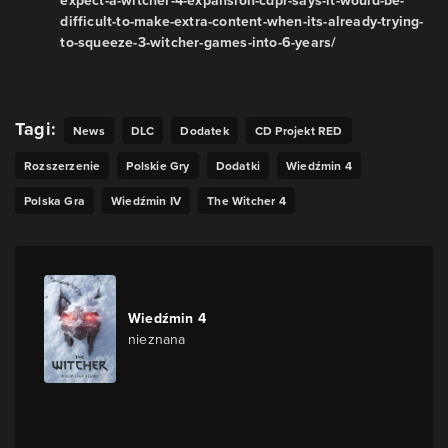
expect-a-witcher-4-expansion-cdpr-says-it-would-be-
difficult-to-make-extra-content-when-its-already-trying-
to-squeeze-3-witcher-games-into-6-years/
Tagi:
News
DLC
Dodatek
CD Projekt RED
Rozszerzenie
Polskie Gry
Dodatki
Wiedźmin 4
Polska Gra
Wiedźmin IV
The Witcher 4
Wiedźmin 4
nieznana