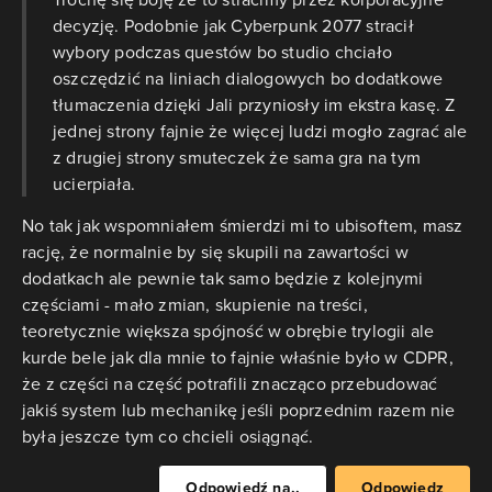
decyzję. Podobnie jak Cyberpunk 2077 stracił
wybory podczas questów bo studio chciało
oszczędzić na liniach dialogowych bo dodatkowe
tłumaczenia dzięki Jali przyniosły im ekstra kasę. Z
jednej strony fajnie że więcej ludzi mogło zagrać ale
z drugiej strony smuteczek że sama gra na tym
ucierpiała.
No tak jak wspomniałem śmierdzi mi to ubisoftem, masz
rację, że normalnie by się skupili na zawartości w
dodatkach ale pewnie tak samo będzie z kolejnymi
częściami - mało zmian, skupienie na treści,
teoretycznie większa spójność w obrębie trylogii ale
kurde bele jak dla mnie to fajnie właśnie było w CDPR,
że z części na część potrafili znacząco przebudować
jakiś system lub mechanikę jeśli poprzednim razem nie
była jeszcze tym co chcieli osiągnąć.
Odpowiedź na..
Odpowiedz