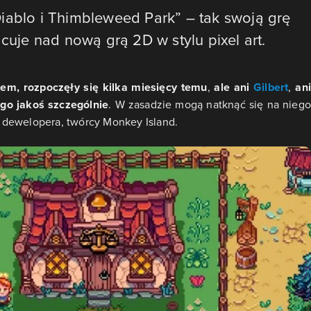
iablo i Thimbleweed Park” – tak swoją grę
acuje nad nową grą 2D w stylu pixel art.
em, rozpoczęły się kilka miesięcy temu
,
ale ani
Gilbert
,
ani
ą go jakoś szczególnie
. W zasadzie mogą natknąć się na niego
 dewelopera, twórcy Monkey Island.