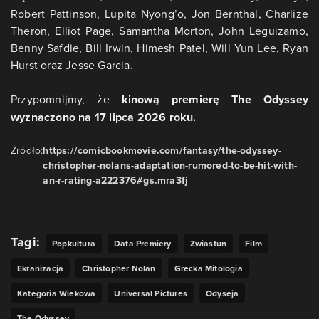
Robert Pattinson, Lupita Nyong’o, Jon Bernthal, Charlize
Theron, Elliot Page, Samantha Morton, John Leguizamo,
Benny Safdie, Bill Irwin, Himesh Patel, Will Yun Lee, Ryan
Hurst oraz Jesse Garcia.
Przypomnijmy, że
kinową premierę The Odyssey
wyznaczono na 17 lipca 2026 roku.
Źródło:
https://comicbookmovie.com/fantasy/the-odyssey-
christopher-nolans-adaptation-rumored-to-be-hit-with-
an-r-rating-a222376#gs.mra3fj
Tagi:
Popkultura
Data Premiery
Zwiastun
Film
Ekranizacja
Christopher Nolan
Grecka Mitologia
Kategoria Wiekowa
Universal Pictures
Odyseja
The Odyssey