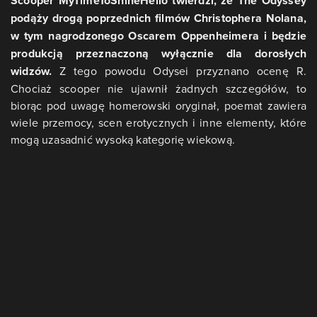
Scooper MyTimeToShineHello twierdzi, że The Odyssey
podąży drogą poprzednich filmów Christophera Nolana,
w tym nagrodzonego Oscarem Oppenheimera i będzie
produkcją przeznaczoną wyłącznie dla dorosłych
widzów.
Z tego powodu Odysei przyznano ocenę R.
Chociaż scooper nie ujawnił żadnych szczegółów, to
biorąc pod uwagę homerowski oryginał, poemat zawiera
wiele przemocy, scen erotycznych i inne elementy, które
mogą uzasadnić wysoką kategorię wiekową.