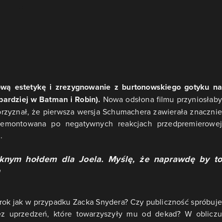
wą estetykę i zrezygnowanie z burtonowskiego gotyku na
 bardziej w Batman i Robin).
Nowa odsłona filmu przyniosłaby
przyznał, że pierwsza wersja Schumachera zawierała znacznie
przemontowana po negatywnych reakcjach przedpremierowej
.
ęknym hołdem dla Joela. Myślę, że naprawdę by to
rok jak w przypadku Zacka Snydera? Czy publiczność spróbuje
ez uprzedzeń, które towarzyszyły mu od dekad? W obliczu