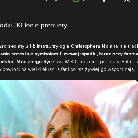
dzi 30-lecie premiery.
rzec stylu i klimatu, trylogia Christophera Nolana nie traci
wanie pozostaje symbolem filmowej wpadki, teraz oczy fanów
 odsłon Mrocznego Rycerza.
W 30. rocznicę premiery Batman
m powróci na wielki ekran, a fani co raz żywiej go wspominają.