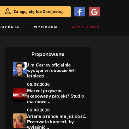
Zaloguj się lub Zarejestruj
LOPEDIA
WYNAJEM
GEEK SHOP
Proponowane
Jim Carrey oficjalnie
wystąpi w reboocie 64-
letniego...
06.08.2026
Marvel przywróci
skasowany projekt? Studio
ma nowe...
06.08.2026
Ariana Grande ma już dość.
Przerwała koncert, by
wyjaśnić...