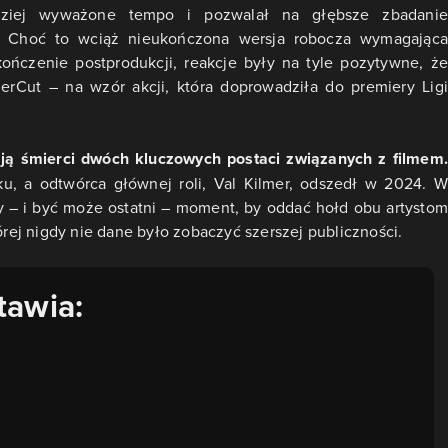
rdziej wyważone tempo i pozwalał na głębsze zbadanie
. Choć to wciąż nieukończona wersja robocza wymagająca
ńczenie postprodukcji, reakcje były na tyle pozytywne, że
Cut – na wzór akcji, która doprowadziła do premiery Ligi
ją śmierci dwóch kluczowych postaci związanych z filmem.
, a odtwórca głównej roli, Val Kilmer, odszedł w 2024. W
szy – i być może ostatni – moment, by oddać hołd obu artystom
órej nigdy nie dane było zobaczyć szerszej publiczności.
tawia: