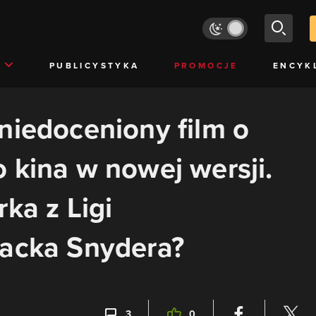
PUBLICYSTYKA
PROMOCJE
ENCYK
niedoceniony film o
 kina w nowej wersji.
ka z Ligi
Zacka Snydera?
3
0