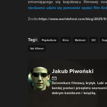
zmieniającego się krajobrazu filmowej no
niedawno udało się ponownie wydać film Kró
Źródło:
https://www.worldofreel.com/blog/2025/5/
Tagi:
Popkultura
Kino
Batman
DC
Sup
Val Kilmer
Jakub Piwoński
Dziennikarz filmowy, krytyk. Lubi 
każdej postaci przeplata seansami 
dobrym komiksem i książką.